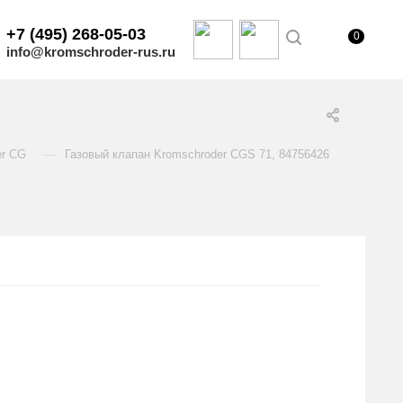
+7 (495) 268-05-03
0
info@kromschroder-rus.ru
—
er CG
Газовый клапан Kromschroder CGS 71, 84756426
.