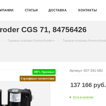
МПАНИИ
СТАТЬИ
ДОСТАВКА
КОНТАКТЫ
oder CGS 71, 84756426
—
—
Газовые клапаны Kromschroder
Газовые клапаны Kromschrod
Артикул:
507-341-582
100% Оригинал
Сертификат соответствия
137 166
руб
Есть в наличии