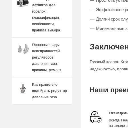
Простота устан
датчиков для
Эффективное ре
горелок:
классификация,
Долгий срок сл
особенности,
Минимальные з
правила выбора
Заключен
Основные виды
неисправностей
регуляторов
Газовый клапан Kro
давления газа:
надежностью, прочн
причины, ремонт
Как правильно
Наши преи
подобрать редуктор
давления газа
Еженедель
Всегда в н
на складе в