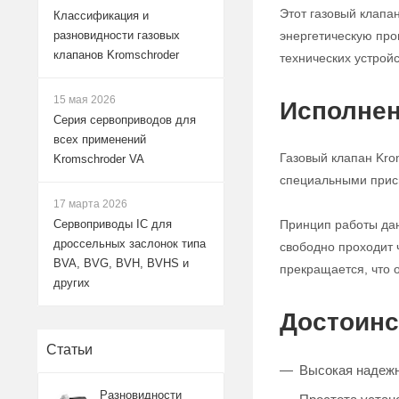
Этот газовый клапа
Классификация и
энергетическую про
разновидности газовых
клапанов Kromschroder
технических устройс
15 мая 2026
Исполнен
Серия сервоприводов для
всех применений
Газовый клапан Kro
Kromschroder VA
специальными прис
17 марта 2026
Принцип работы данн
Сервоприводы IC для
дроссельных заслонок типа
свободно проходит 
BVA, BVG, BVH, BVHS и
прекращается, что 
других
Достоинс
Статьи
Высокая надежн
Разновидности