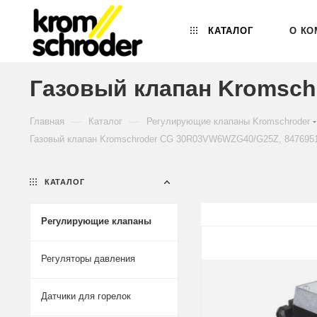
КАТАЛОГ
О КО
Газовый клапан Kromsch
—
—
Главная
Каталог
Регулирующие клапаны Kromschroder
Газовый клапан Kromschroder CG 30R03VW6WZG40/G25Z, 847695
КАТАЛОГ
Регулирующие клапаны
Регуляторы давления
Датчики для горелок