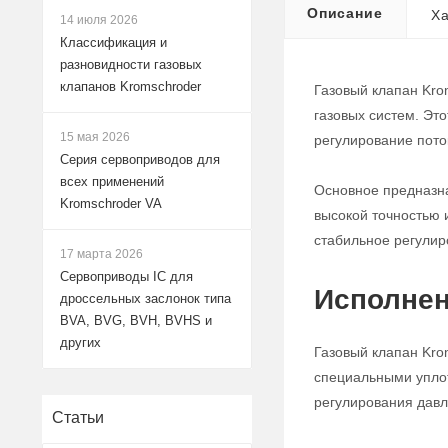
Описание
Ха
14 июля 2026
Классификация и
разновидности газовых
клапанов Kromschroder
Газовый клапан Kro
газовых систем. Эт
15 мая 2026
регулирование поток
Серия сервоприводов для
всех применений
Основное предназна
Kromschroder VA
высокой точностью 
стабильное регулир
17 марта 2026
Сервоприводы IC для
Исполнен
дроссельных заслонок типа
BVA, BVG, BVH, BVHS и
других
Газовый клапан Kro
специальными уплот
регулирования давле
Статьи