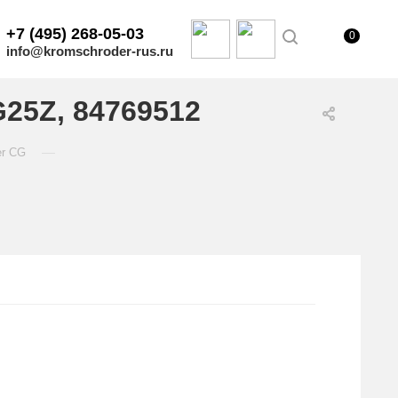
+7 (495) 268-05-03
0
info@kromschroder-rus.ru
25Z, 84769512
—
er CG