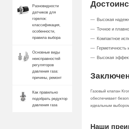
Достоинс
Разновидности
датчиков для
горелок:
Высокая надежн
классификация,
Точное и плавно
особенности,
правила выбора
Компактное исп
Герметичность 
Основные виды
Высокая эффект
неисправностей
регуляторов
давления газа:
Заключен
причины, ремонт
Газовый клапан Kro
Как правильно
обеспечивает безоп
подобрать редуктор
давления газа
идеальным выбором 
Наши преи