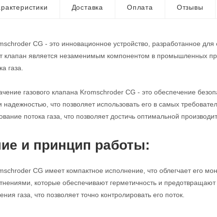
рактеристики
Доставка
Оплата
Отзывы
mschroder CG - это инновационное устройство, разработанное для
от клапан является незаменимым компонентом в промышленных про
а газа.
чение газового клапана Kromschroder CG - это обеспечение безопа
и надежностью, что позволяет использовать его в самых требовате
ование потока газа, что позволяет достичь оптимальной производи
ие и принцип работы:
mschroder CG имеет компактное исполнение, что облегчает его мо
нениями, которые обеспечивают герметичность и предотвращают у
ния газа, что позволяет точно контролировать его поток.