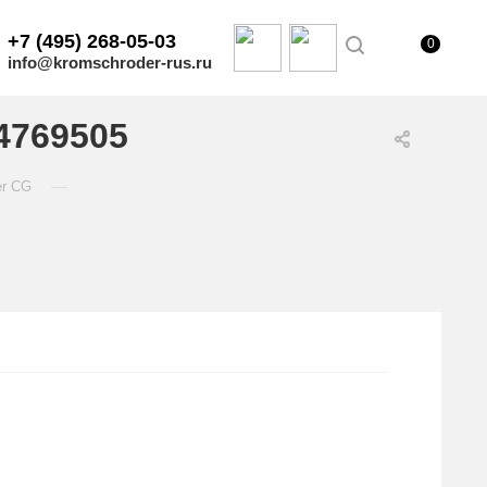
+7 (495) 268-05-03
0
info@kromschroder-rus.ru
4769505
—
er CG
.