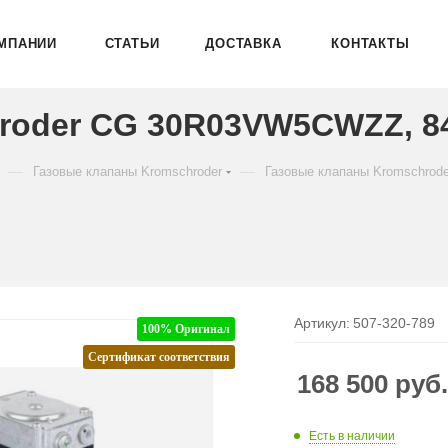
МПАНИИ
СТАТЬИ
ДОСТАВКА
КОНТАКТЫ
roder CG 30R03VW5CWZZ, 8
—
—
Газовые клапаны Kromschroder
Газовые клапаны Kromschrod
Артикул:
507-320-789
100% Оригинал
Сертификат соответствия
168 500
руб
Есть в наличии