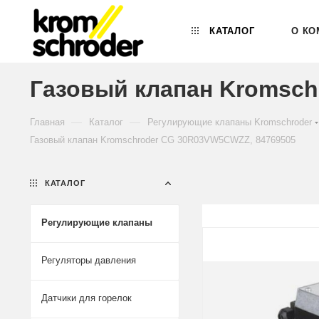
КАТАЛОГ
О КО
Газовый клапан Kromsch
—
—
Главная
Каталог
Регулирующие клапаны Kromschroder
Газовый клапан Kromschroder CG 30R03VW5CWZZ, 84769505
КАТАЛОГ
Регулирующие клапаны
Регуляторы давления
Датчики для горелок