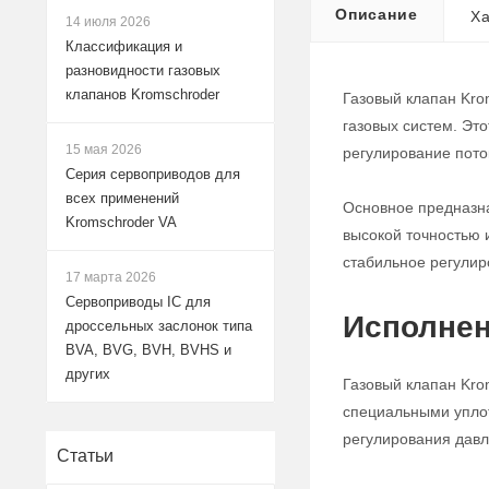
Описание
Ха
14 июля 2026
Классификация и
разновидности газовых
клапанов Kromschroder
Газовый клапан Kro
газовых систем. Эт
15 мая 2026
регулирование поток
Серия сервоприводов для
всех применений
Основное предназна
Kromschroder VA
высокой точностью 
стабильное регулир
17 марта 2026
Сервоприводы IC для
Исполнен
дроссельных заслонок типа
BVA, BVG, BVH, BVHS и
других
Газовый клапан Kro
специальными уплот
регулирования давле
Статьи