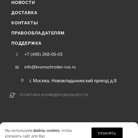
НОВОСТИ
ДОСТАВКА
КОНТАКТЫ
ПРАВООБЛАДАТЕЛЯМ
ПОДДЕРЖКА
+7 (495) 268-05-03
info@kromschroder-rus.ru
г. Москва, Нововладыкинский проезд д.8
ПОЛИТИКА КОНФИДЕНЦИАЛЬНОСТИ
2015-2026 © kromschroder-rus.ru — интернет-магазин
Мы используем
файлы cookies
, чтобы
информация на сайте «kromschroder-rus.ru» не является публичной офертой.
ПРИНЯТЬ
улучшить сайт для Вас.