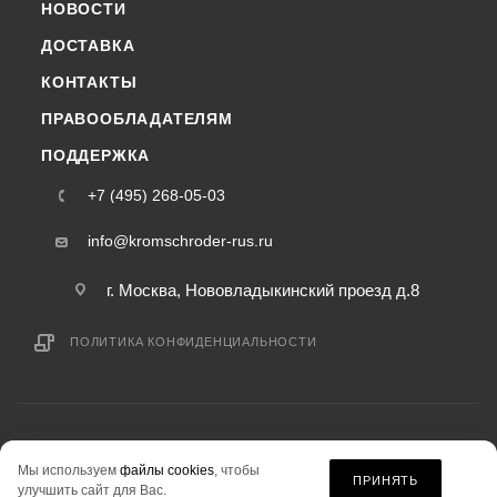
НОВОСТИ
ДОСТАВКА
КОНТАКТЫ
ПРАВООБЛАДАТЕЛЯМ
ПОДДЕРЖКА
+7 (495) 268-05-03
info@kromschroder-rus.ru
г. Москва, Нововладыкинский проезд д.8
ПОЛИТИКА КОНФИДЕНЦИАЛЬНОСТИ
2015-2026 © kromschroder-rus.ru — интернет-магазин
Мы используем
файлы cookies
, чтобы
информация на сайте «kromschroder-rus.ru» не является публичной офертой.
ПРИНЯТЬ
улучшить сайт для Вас.