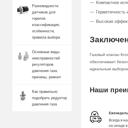
Компактное исп
Разновидности
Герметичность 
датчиков для
горелок:
Высокая эффект
классификация,
особенности,
Заключен
правила выбора
Основные виды
Газовый клапан Kro
неисправностей
обеспечивает безоп
регуляторов
идеальным выбором 
давления газа:
причины, ремонт
Наши преи
Как правильно
подобрать редуктор
давления газа
Еженедель
Всегда в н
на складе в