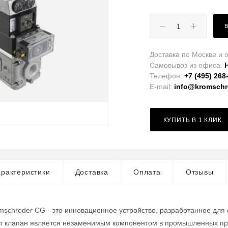
Доставка по Москве и о
Самовывоз из офиса:
Телефон:
+7 (495) 268
E-mail:
info@kromschro
КУПИТЬ В 1 КЛИК
рактеристики
Доставка
Оплата
Отзывы
mschroder CG - это инновационное устройство, разработанное для
от клапан является незаменимым компонентом в промышленных про