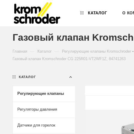
КАТАЛОГ
О КО
Газовый клапан Kromsch
—
—
Главная
Каталог
Регулирующие клапаны Kromschroder
Газовый клапан Kromschroder CG 225R01-VT2WF1Z, 84741263
КАТАЛОГ
Регулирующие клапаны
Регуляторы давления
Датчики для горелок