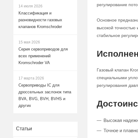
регулирование поток
14 июля 2026
Классификация и
Основное предназна
разновидности газовых
клапанов Kromschroder
высокой точностью 
стабильное регулир
15 мая 2026
Серия сервоприводов для
Исполнен
всех применений
Kromschroder VA
Газовый клапан Kro
специальными уплот
17 марта 2026
регулирования давле
Сервоприводы IC для
дроссельных заслонок типа
BVA, BVG, BVH, BVHS и
Достоинс
других
Высокая надежн
Статьи
Точное и плавно