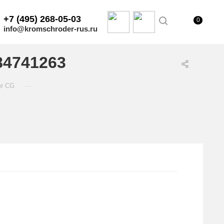
+7 (495) 268-05-03
0
info@kromschroder-rus.ru
84741263
—
er CG