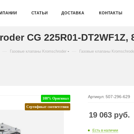
МПАНИИ
СТАТЬИ
ДОСТАВКА
КОНТАКТЫ
roder CG 225R01-DT2WF1Z, 
—
—
Газовые клапаны Kromschroder
Газовые клапаны Kromschrod
Артикул:
507-296-629
100% Оригинал
Сертификат соответствия
19 063
руб.
Есть в наличии