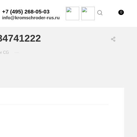
+7 (495) 268-05-03
0
info@kromschroder-rus.ru
84741222
—
er CG