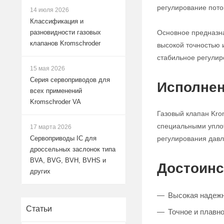
регулирование поток
14 июля 2026
Классификация и
Основное предназна
разновидности газовых
клапанов Kromschroder
высокой точностью 
стабильное регулир
15 мая 2026
Серия сервоприводов для
Исполнен
всех применений
Kromschroder VA
Газовый клапан Kro
специальными уплот
17 марта 2026
регулирования давле
Сервоприводы IC для
дроссельных заслонок типа
BVA, BVG, BVH, BVHS и
Достоинс
других
Высокая надежн
Статьи
Точное и плавно