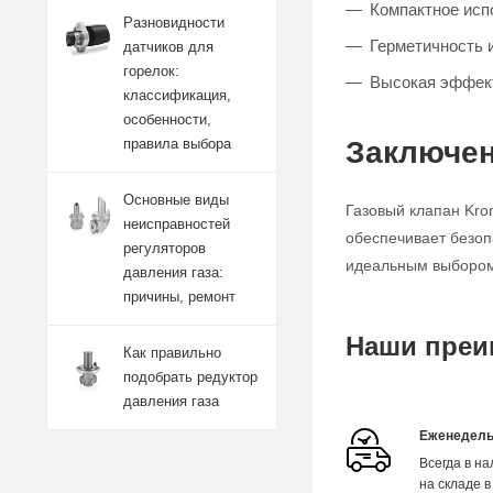
Компактное исп
Разновидности
Герметичность 
датчиков для
горелок:
Высокая эффект
классификация,
особенности,
Заключен
правила выбора
Основные виды
Газовый клапан Kro
неисправностей
обеспечивает безоп
регуляторов
идеальным выбором 
давления газа:
причины, ремонт
Наши преи
Как правильно
подобрать редуктор
давления газа
Еженедель
Всегда в н
на складе в