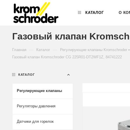
КАТАЛОГ
О КО
Газовый клапан Kromsch
—
—
Главная
Каталог
Регулирующие клапаны Kromschroder
Газовый клапан Kromschroder CG 225R01-DT2WF1Z, 84741222
КАТАЛОГ
Регулирующие клапаны
Регуляторы давления
Датчики для горелок