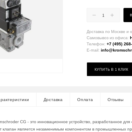
Доставка по Москве и о
Самовывоз из офиса:
Телефон:
+7 (495) 268
E-mail:
info@kromschro
КУПИТЬ В 1 КЛИК
рактеристики
Доставка
Оплата
Отзывы
mschroder CG - это инновационное устройство, разработанное для
от клапан является незаменимым компонентом в промышленных про