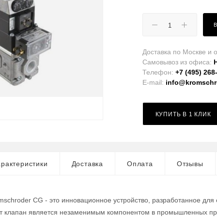
Доставка по Москве и о
Самовывоз из офиса:
Телефон:
+7 (495) 268
E-mail:
info@kromschro
КУПИТЬ В 1 КЛИК
рактеристики
Доставка
Оплата
Отзывы
mschroder CG - это инновационное устройство, разработанное для
от клапан является незаменимым компонентом в промышленных про