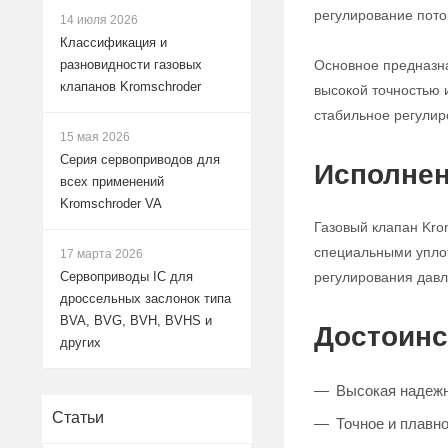
регулирование поток
14 июля 2026
Классификация и
Основное предназна
разновидности газовых
клапанов Kromschroder
высокой точностью 
стабильное регулир
15 мая 2026
Серия сервоприводов для
Исполнен
всех применений
Kromschroder VA
Газовый клапан Kro
специальными уплот
17 марта 2026
регулирования давле
Сервоприводы IC для
дроссельных заслонок типа
BVA, BVG, BVH, BVHS и
Достоинс
других
Высокая надежн
Статьи
Точное и плавно