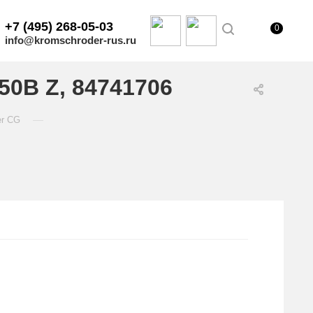
+7 (495) 268-05-03
0
info@kromschroder-rus.ru
50B Z, 84741706
—
er CG
.