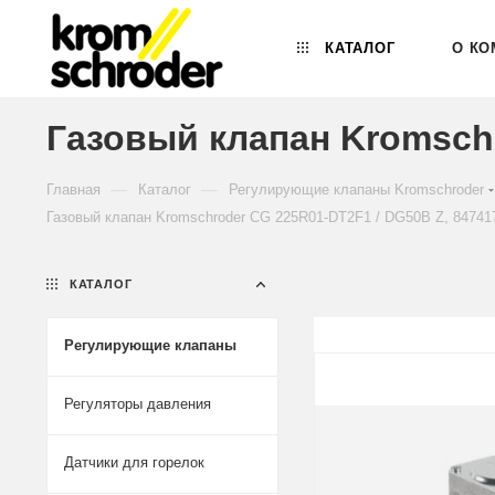
КАТАЛОГ
О КО
Газовый клапан Kromschr
—
—
Главная
Каталог
Регулирующие клапаны Kromschroder
Газовый клапан Kromschroder CG 225R01-DT2F1 / DG50B Z, 84741
КАТАЛОГ
Регулирующие клапаны
Регуляторы давления
Датчики для горелок