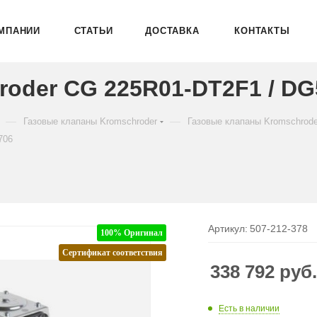
МПАНИИ
СТАТЬИ
ДОСТАВКА
КОНТАКТЫ
oder CG 225R01-DT2F1 / DG
—
—
Газовые клапаны Kromschroder
Газовые клапаны Kromschrod
706
Артикул:
507-212-378
100% Оригинал
Сертификат соответствия
338 792
руб
Есть в наличии