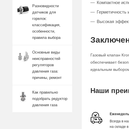
Компактное исп
Разновидности
Герметичность 
датчиков для
горелок:
Высокая эффект
классификация,
особенности,
Заключен
правила выбора
Основные виды
Газовый клапан Kro
неисправностей
обеспечивает безоп
регуляторов
идеальным выбором 
давления газа:
причины, ремонт
Наши преи
Как правильно
подобрать редуктор
давления газа
Еженедель
Всегда в н
на складе в