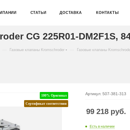
МПАНИИ
СТАТЬИ
ДОСТАВКА
КОНТАКТЫ
roder CG 225R01-DM2F1S, 8
—
—
Газовые клапаны Kromschroder
Газовые клапаны Kromschrod
Артикул:
507-381-313
100% Оригинал
Сертификат соответствия
99 218
руб.
Есть в наличии