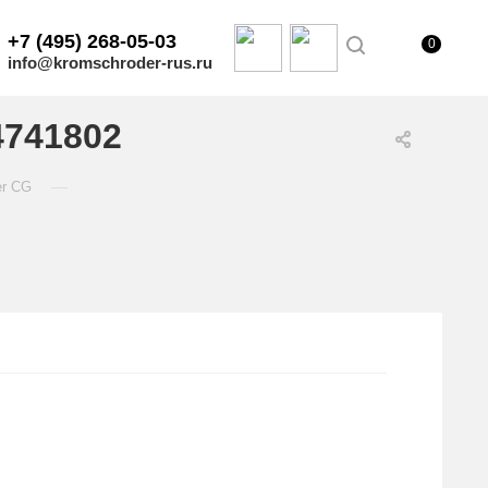
+7 (495) 268-05-03
0
info@kromschroder-rus.ru
4741802
—
er CG