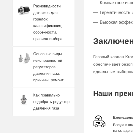
Компактное исп
Разновидности
Герметичность 
датчиков для
горелок:
Высокая эффект
классификация,
особенности,
Заключен
правила выбора
Основные виды
Газовый клапан Kro
неисправностей
обеспечивает безоп
регуляторов
идеальным выбором 
давления газа:
причины, ремонт
Наши преи
Как правильно
подобрать редуктор
давления газа
Еженедель
Всегда в н
на складе в