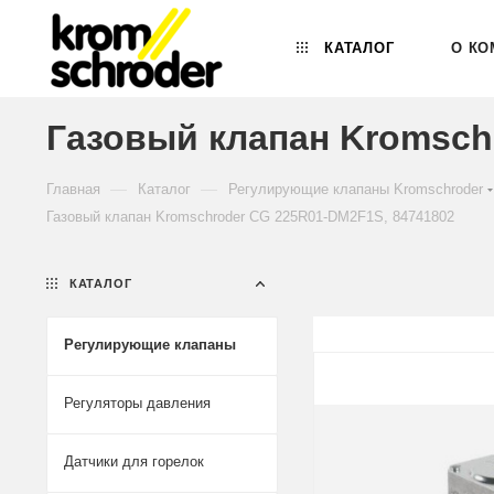
КАТАЛОГ
О КО
Газовый клапан Kromsch
—
—
Главная
Каталог
Регулирующие клапаны Kromschroder
Газовый клапан Kromschroder CG 225R01-DM2F1S, 84741802
КАТАЛОГ
Регулирующие клапаны
Регуляторы давления
Датчики для горелок