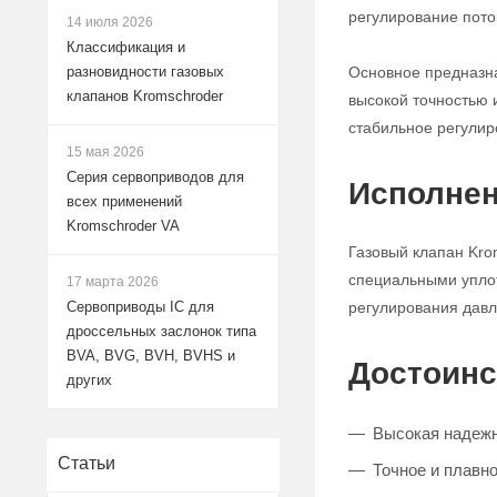
регулирование поток
14 июля 2026
Классификация и
Основное предназна
разновидности газовых
клапанов Kromschroder
высокой точностью 
стабильное регулир
15 мая 2026
Серия сервоприводов для
Исполнен
всех применений
Kromschroder VA
Газовый клапан Kro
специальными уплот
17 марта 2026
регулирования давле
Сервоприводы IC для
дроссельных заслонок типа
BVA, BVG, BVH, BVHS и
Достоинс
других
Высокая надежн
Статьи
Точное и плавно