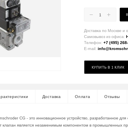
Доставка по Москве и о
Самовывоз из офиса:
Телефон:
+7 (495) 268
E-mail:
info@kromschro
КУПИТЬ В 1 КЛИК
рактеристики
Доставка
Оплата
Отзывы
mschroder CG - это инновационное устройство, разработанное для
от клапан является незаменимым компонентом в промышленных про