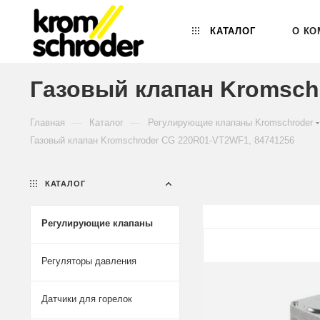
КАТАЛОГ
О КО
Газовый клапан Kromsch
—
—
Главная
Каталог
Регулирующие клапаны Kromschroder
Газовый клапан Kromschroder CG 220R01-VT2WF1, 84741256
КАТАЛОГ
Регулирующие клапаны
Регуляторы давления
Датчики для горелок