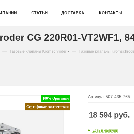
МПАНИИ
СТАТЬИ
ДОСТАВКА
КОНТАКТЫ
roder CG 220R01-VT2WF1, 8
—
—
Газовые клапаны Kromschroder
Газовые клапаны Kromschrod
Артикул:
507-435-765
100% Оригинал
Сертификат соответствия
18 594
руб.
Есть в наличии