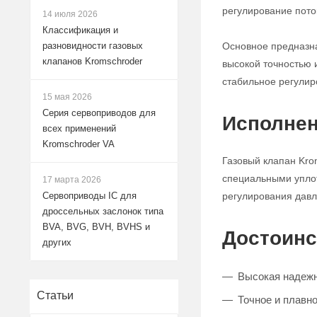
регулирование поток
14 июля 2026
Классификация и
Основное предназна
разновидности газовых
клапанов Kromschroder
высокой точностью 
стабильное регулир
15 мая 2026
Серия сервоприводов для
Исполнен
всех применений
Kromschroder VA
Газовый клапан Kro
специальными уплот
17 марта 2026
регулирования давле
Сервоприводы IC для
дроссельных заслонок типа
BVA, BVG, BVH, BVHS и
Достоинс
других
Высокая надежн
Статьи
Точное и плавно