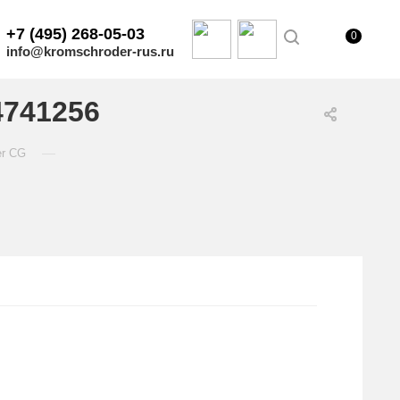
+7 (495) 268-05-03
0
info@kromschroder-rus.ru
4741256
—
er CG