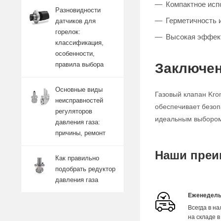
Компактное исп
Разновидности
Герметичность 
датчиков для
горелок:
Высокая эффект
классификация,
особенности,
Заключен
правила выбора
Основные виды
Газовый клапан Kro
неисправностей
обеспечивает безоп
регуляторов
идеальным выбором 
давления газа:
причины, ремонт
Наши преи
Как правильно
подобрать редуктор
давления газа
Еженедель
Всегда в н
на складе в