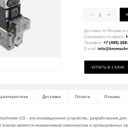
Доставка по Москве и о
Самовывоз из офиса:
Телефон:
+7 (495) 268
E-mail:
info@kromschro
КУПИТЬ В 1 КЛИК
рактеристики
Доставка
Оплата
Отзывы
mschroder CG - это инновационное устройство, разработанное для
от клапан является незаменимым компонентом в промышленных про