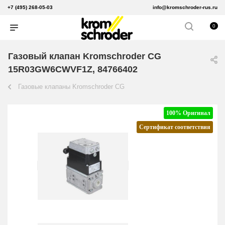
+7 (495) 268-05-03
info@kromschroder-rus.ru
0
Газовый клапан Kromschroder CG
15R03GW6CWVF1Z, 84766402
Газовые клапаны Kromschroder CG
100% Оригинал
Сертификат соответствия