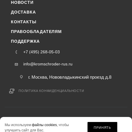
НОВОСТИ
ДОСТАВКА
КОНТАКТЫ
ПРАВООБЛАДАТЕЛЯМ
ПОДДЕРЖКА
+7 (495) 268-05-03
info@kromschroder-rus.ru
г. Москва, Нововладыкинский проезд д.8
ПОЛИТИКА КОНФИДЕНЦИАЛЬНОСТИ
2015-2026 © kromschroder-rus.ru — интернет-магазин
Мы используем
файлы cookies
, чтобы
информация на сайте «kromschroder-rus.ru» не является публичной офертой.
ПРИНЯТЬ
улучшить сайт для Вас.