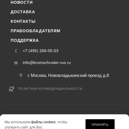
НОВОСТИ
ДОСТАВКА
КОНТАКТЫ
ПРАВООБЛАДАТЕЛЯМ
ПОДДЕРЖКА
+7 (495) 268-05-03
info@kromschroder-rus.ru
г. Москва, Нововладыкинский проезд д.8
ПОЛИТИКА КОНФИДЕНЦИАЛЬНОСТИ
2015-2026 © kromschroder-rus.ru — интернет-магазин
Мы используем
файлы cookies
, чтобы
информация на сайте «kromschroder-rus.ru» не является публичной офертой.
ПРИНЯТЬ
улучшить сайт для Вас.