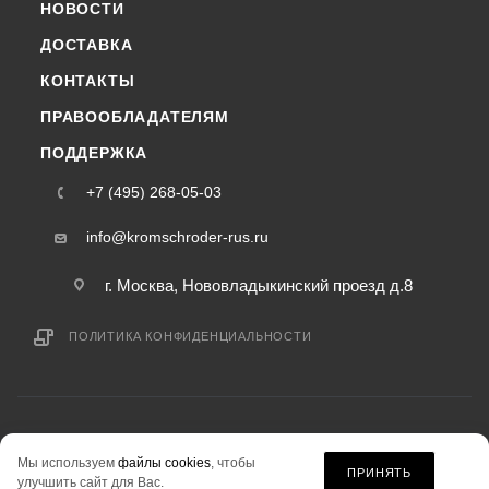
НОВОСТИ
ДОСТАВКА
КОНТАКТЫ
ПРАВООБЛАДАТЕЛЯМ
ПОДДЕРЖКА
+7 (495) 268-05-03
info@kromschroder-rus.ru
г. Москва, Нововладыкинский проезд д.8
ПОЛИТИКА КОНФИДЕНЦИАЛЬНОСТИ
2015-2026 © kromschroder-rus.ru — интернет-магазин
Мы используем
файлы cookies
, чтобы
информация на сайте «kromschroder-rus.ru» не является публичной офертой.
ПРИНЯТЬ
улучшить сайт для Вас.