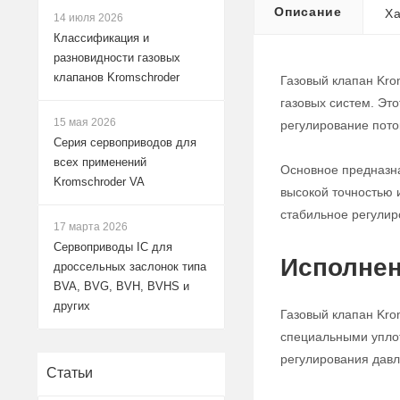
Описание
Ха
14 июля 2026
Классификация и
разновидности газовых
клапанов Kromschroder
Газовый клапан Kro
газовых систем. Эт
15 мая 2026
регулирование поток
Серия сервоприводов для
всех применений
Основное предназна
Kromschroder VA
высокой точностью 
стабильное регулир
17 марта 2026
Сервоприводы IC для
Исполнен
дроссельных заслонок типа
BVA, BVG, BVH, BVHS и
других
Газовый клапан Kro
специальными уплот
регулирования давле
Статьи