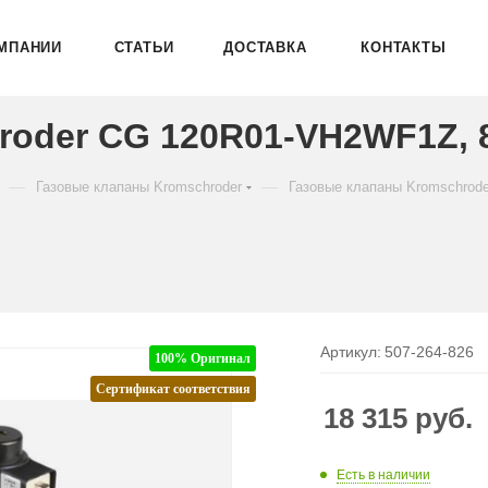
МПАНИИ
СТАТЬИ
ДОСТАВКА
КОНТАКТЫ
roder CG 120R01-VH2WF1Z, 
—
—
Газовые клапаны Kromschroder
Газовые клапаны Kromschrod
Артикул:
507-264-826
100% Оригинал
Сертификат соответствия
18 315
руб.
Есть в наличии