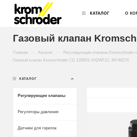
КАТАЛОГ
О КО
Газовый клапан Kromsch
—
—
Главная
Каталог
Регулирующие клапаны Kromschroder
Газовый клапан Kromschroder CG 120R01-VH2WF1Z, 84740274
КАТАЛОГ
Регулирующие клапаны
Регуляторы давления
Датчики для горелок