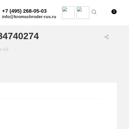
+7 (495) 268-05-03
0
info@kromschroder-rus.ru
84740274
—
er CG