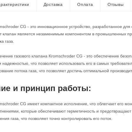
рактеристики
Доставка
Оплата
Отзывы
mschroder CG - это инновационное устройство, разработанное для
от клапан является незаменимым компонентом в промышленных про
а газа.
чение газового клапана Kromschroder CG - это обеспечение безопа
и надежностью, что позволяет использовать его в самых требовате
ование потока газа, что позволяет достичь оптимальной производи
ие и принцип работы:
mschroder CG имеет компактное исполнение, что облегчает его мо
нениями, которые обеспечивают герметичность и предотвращают у
ния газа, что позволяет точно контролировать его поток.