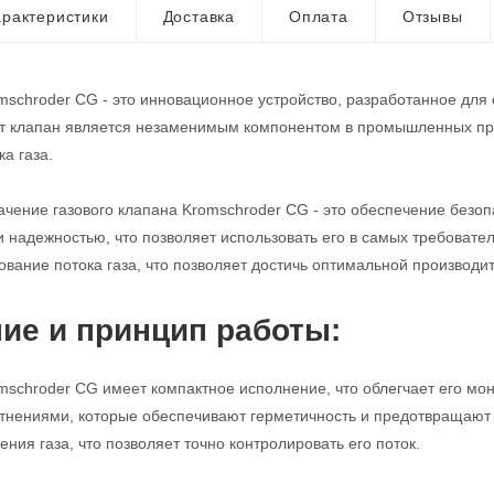
рактеристики
Доставка
Оплата
Отзывы
mschroder CG - это инновационное устройство, разработанное для
от клапан является незаменимым компонентом в промышленных про
а газа.
чение газового клапана Kromschroder CG - это обеспечение безопа
и надежностью, что позволяет использовать его в самых требовате
ование потока газа, что позволяет достичь оптимальной производи
ие и принцип работы:
mschroder CG имеет компактное исполнение, что облегчает его мо
нениями, которые обеспечивают герметичность и предотвращают у
ния газа, что позволяет точно контролировать его поток.