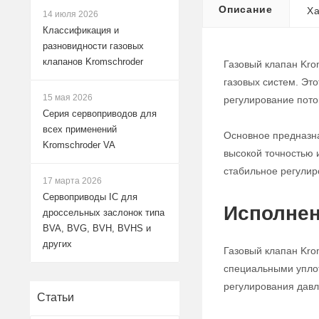
Описание
Ха
14 июля 2026
Классификация и
разновидности газовых
клапанов Kromschroder
Газовый клапан Kro
газовых систем. Эт
15 мая 2026
регулирование поток
Серия сервоприводов для
всех применений
Основное предназна
Kromschroder VA
высокой точностью 
стабильное регулир
17 марта 2026
Сервоприводы IC для
Исполнен
дроссельных заслонок типа
BVA, BVG, BVH, BVHS и
других
Газовый клапан Kro
специальными уплот
регулирования давле
Статьи