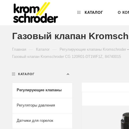
КАТАЛОГ
О КО
Газовый клапан Kromsch
—
—
Главная
Каталог
Регулирующие клапаны Kromschroder
Газовый клапан Kromschroder CG 120R01-DT1WF1Z, 84740015
КАТАЛОГ
Регулирующие клапаны
Регуляторы давления
Датчики для горелок