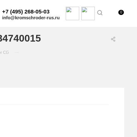
+7 (495) 268-05-03
0
info@kromschroder-rus.ru
84740015
—
er CG