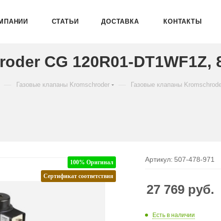
МПАНИИ
СТАТЬИ
ДОСТАВКА
КОНТАКТЫ
roder CG 120R01-DT1WF1Z, 
—
—
Газовые клапаны Kromschroder
Газовые клапаны Kromschrod
Артикул:
507-478-971
100% Оригинал
Сертификат соответствия
27 769
руб.
Есть в наличии