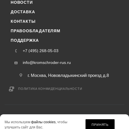
НОВОСТИ
ДОСТАВКА
КОНТАКТЫ
ПРАВООБЛАДАТЕЛЯМ
ПОДДЕРЖКА
+7 (495) 268-05-03
info@kromschroder-rus.ru
г. Москва, Нововладыкинский проезд д.8
ПОЛИТИКА КОНФИДЕНЦИАЛЬНОСТИ
2015-2026 © kromschroder-rus.ru — интернет-магазин
Мы используем
файлы cookies
, чтобы
информация на сайте «kromschroder-rus.ru» не является публичной офертой.
ПРИНЯТЬ
улучшить сайт для Вас.