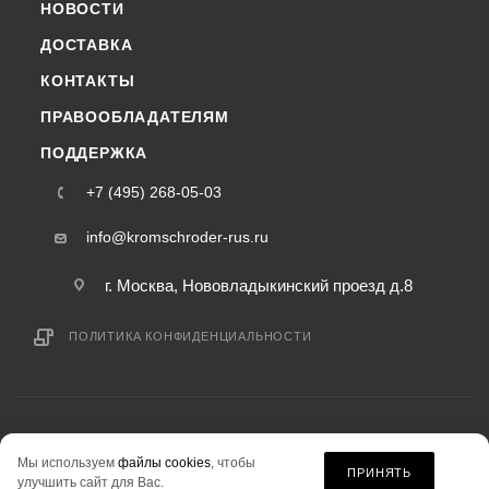
НОВОСТИ
ДОСТАВКА
КОНТАКТЫ
ПРАВООБЛАДАТЕЛЯМ
ПОДДЕРЖКА
+7 (495) 268-05-03
info@kromschroder-rus.ru
г. Москва, Нововладыкинский проезд д.8
ПОЛИТИКА КОНФИДЕНЦИАЛЬНОСТИ
2015-2026 © kromschroder-rus.ru — интернет-магазин
Мы используем
файлы cookies
, чтобы
информация на сайте «kromschroder-rus.ru» не является публичной офертой.
ПРИНЯТЬ
улучшить сайт для Вас.