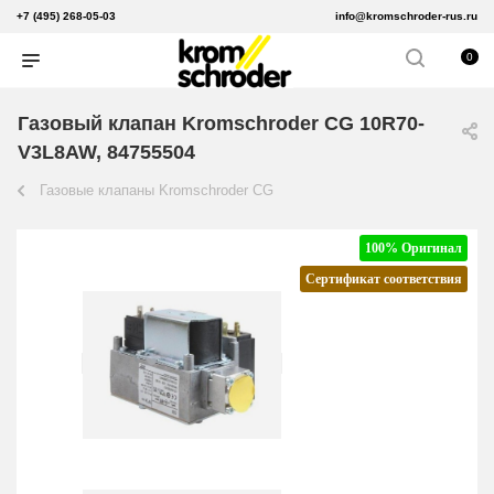
+7 (495) 268-05-03
info@kromschroder-rus.ru
0
Газовый клапан Kromschroder CG 10R70-
V3L8AW, 84755504
Газовые клапаны Kromschroder CG
100% Оригинал
Сертификат соответствия