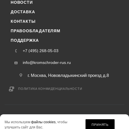
НОВОСТИ
ДОСТАВКА
КОНТАКТЫ
ПРАВООБЛАДАТЕЛЯМ
ПОДДЕРЖКА
+7 (495) 268-05-03
info@kromschroder-rus.ru
г. Москва, Нововладыкинский проезд д.8
ПОЛИТИКА КОНФИДЕНЦИАЛЬНОСТИ
2015-2026 © kromschroder-rus.ru — интернет-магазин
Мы используем
файлы cookies
, чтобы
информация на сайте «kromschroder-rus.ru» не является публичной офертой.
ПРИНЯТЬ
улучшить сайт для Вас.