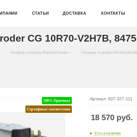
МПАНИИ
СТАТЬИ
ДОСТАВКА
КОНТАКТЫ
roder CG 10R70-V2H7B, 8475
—
—
Газовые клапаны Kromschroder
Газовые клапаны Kromschrod
Артикул:
507-327-111
100% Оригинал
Сертификат соответствия
18 570
руб.
Есть в наличии