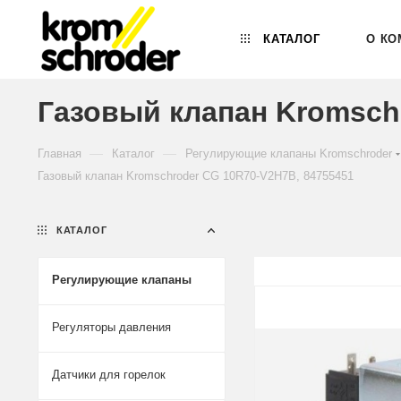
КАТАЛОГ
О КО
Газовый клапан Kromsch
—
—
Главная
Каталог
Регулирующие клапаны Kromschroder
Газовый клапан Kromschroder CG 10R70-V2H7B, 84755451
КАТАЛОГ
Регулирующие клапаны
Регуляторы давления
Датчики для горелок