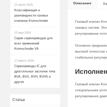
Описание
Ха
14 июля 2026
Классификация и
разновидности газовых
клапанов Kromschroder
Газовый клапан Kro
газовых систем. Эт
15 мая 2026
регулирование поток
Серия сервоприводов для
всех применений
Основное предназна
Kromschroder VA
высокой точностью 
стабильное регулир
17 марта 2026
Сервоприводы IC для
Исполнен
дроссельных заслонок типа
BVA, BVG, BVH, BVHS и
других
Газовый клапан Kro
специальными уплот
регулирования давле
Статьи