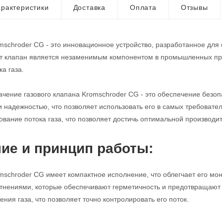
рактеристики
Доставка
Оплата
Отзывы
mschroder CG - это инновационное устройство, разработанное для
от клапан является незаменимым компонентом в промышленных про
а газа.
чение газового клапана Kromschroder CG - это обеспечение безопа
и надежностью, что позволяет использовать его в самых требовате
ование потока газа, что позволяет достичь оптимальной производи
ие и принцип работы:
mschroder CG имеет компактное исполнение, что облегчает его мо
нениями, которые обеспечивают герметичность и предотвращают у
ния газа, что позволяет точно контролировать его поток.