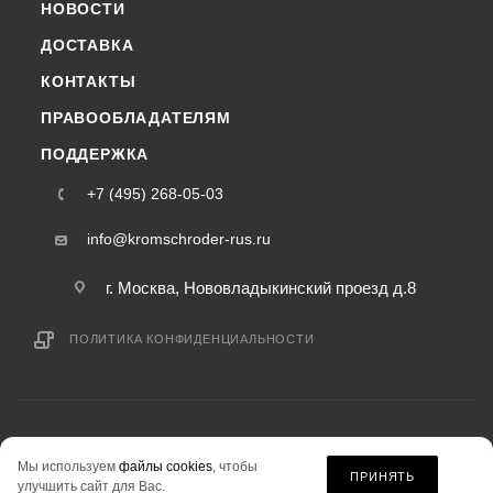
НОВОСТИ
ДОСТАВКА
КОНТАКТЫ
ПРАВООБЛАДАТЕЛЯМ
ПОДДЕРЖКА
+7 (495) 268-05-03
info@kromschroder-rus.ru
г. Москва, Нововладыкинский проезд д.8
ПОЛИТИКА КОНФИДЕНЦИАЛЬНОСТИ
2015-2026 © kromschroder-rus.ru — интернет-магазин
Мы используем
файлы cookies
, чтобы
информация на сайте «kromschroder-rus.ru» не является публичной офертой.
ПРИНЯТЬ
улучшить сайт для Вас.