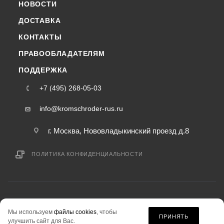
НОВОСТИ
ДОСТАВКА
КОНТАКТЫ
ПРАВООБЛАДАТЕЛЯМ
ПОДДЕРЖКА
+7 (495) 268-05-03
info@kromschroder-rus.ru
г. Москва, Нововладыкинский проезд д.8
ПОЛИТИКА КОНФИДЕНЦИАЛЬНОСТИ
2015-2026 © kromschroder-rus.ru — интернет-магазин
Мы используем
файлы cookies
, чтобы
информация на сайте «kromschroder-rus.ru» не является публичной офертой.
ПРИНЯТЬ
улучшить сайт для Вас.