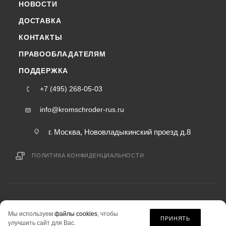
НОВОСТИ
ДОСТАВКА
КОНТАКТЫ
ПРАВООБЛАДАТЕЛЯМ
ПОДДЕРЖКА
+7 (495) 268-05-03
info@kromschroder-rus.ru
г. Москва, Нововладыкинский проезд д.8
ПОЛИТИКА КОНФИДЕНЦИАЛЬНОСТИ
2015-2026 © kromschroder-rus.ru — интернет-магазин
Мы используем
файлы cookies
, чтобы
информация на сайте «kromschroder-rus.ru» не является публичной офертой.
ПРИНЯТЬ
улучшить сайт для Вас.