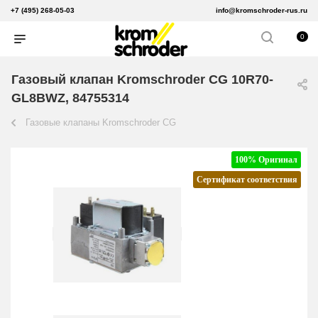
+7 (495) 268-05-03
info@kromschroder-rus.ru
0
Газовый клапан Kromschroder CG 10R70-
GL8BWZ, 84755314
Газовые клапаны Kromschroder CG
100% Оригинал
Сертификат соответствия