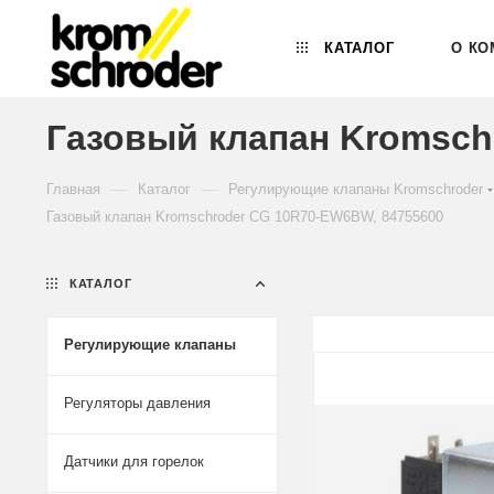
КАТАЛОГ
О КО
Газовый клапан Kromsch
—
—
Главная
Каталог
Регулирующие клапаны Kromschroder
Газовый клапан Kromschroder CG 10R70-EW6BW, 84755600
КАТАЛОГ
Регулирующие клапаны
Регуляторы давления
Датчики для горелок