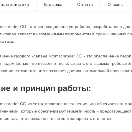
рактеристики
Доставка
Оплата
Отзывы
mschroder CG - это инновационное устройство, разработанное для
от клапан является незаменимым компонентом в промышленных про
а газа.
чение газового клапана Kromschroder CG - это обеспечение безопа
и надежностью, что позволяет использовать его в самых требовате
ование потока газа, что позволяет достичь оптимальной производи
ие и принцип работы:
mschroder CG имеет компактное исполнение, что облегчает его мо
нениями, которые обеспечивают герметичность и предотвращают у
ния газа, что позволяет точно контролировать его поток.