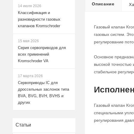
Описание
Ха
14 июля 2026
Классификация и
разновидности газовых
клапанов Kromschroder
Газовый клапан Kro
газовых систем. Эт
15 мая 2026
регулирование поток
Серия сервоприводов для
всех применений
Основное предназна
Kromschroder VA
высокой точностью 
стабильное регулир
17 марта 2026
Сервоприводы IC для
Исполнен
дроссельных заслонок типа
BVA, BVG, BVH, BVHS и
других
Газовый клапан Kro
специальными уплот
регулирования давле
Статьи