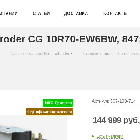
МПАНИИ
СТАТЬИ
ДОСТАВКА
КОНТАКТЫ
roder CG 10R70-EW6BW, 847
—
—
Газовые клапаны Kromschroder
Газовые клапаны Kromschrod
Артикул:
507-199-714
100% Оригинал
Сертификат соответствия
144 999
руб
Есть в наличии