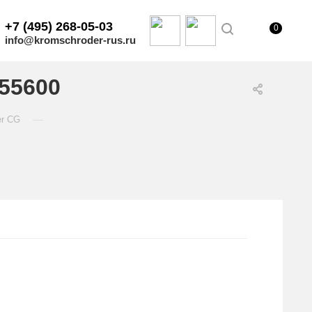
+7 (495) 268-05-03
0
info@kromschroder-rus.ru
55600
—
er CG
.