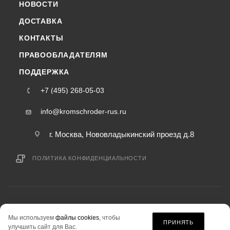
НОВОСТИ
ДОСТАВКА
КОНТАКТЫ
ПРАВООБЛАДАТЕЛЯМ
ПОДДЕРЖКА
+7 (495) 268-05-03
info@kromschroder-rus.ru
г. Москва, Нововладыкинский проезд д.8
ПОЛИТИКА КОНФИДЕНЦИАЛЬНОСТИ
2015-2026 © kromschroder-rus.ru — интернет-магазин
Мы используем
файлы cookies
, чтобы
информация на сайте «kromschroder-rus.ru» не является публичной офертой.
ПРИНЯТЬ
улучшить сайт для Вас.