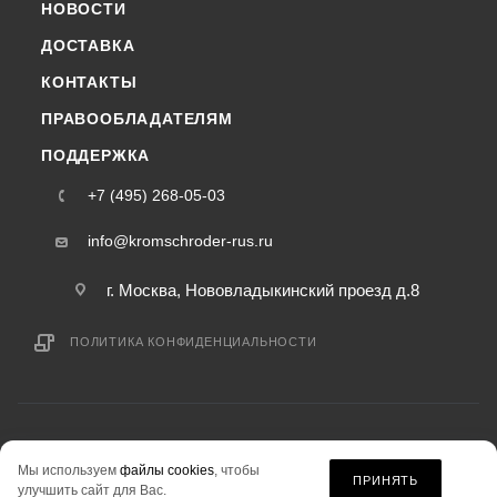
НОВОСТИ
ДОСТАВКА
КОНТАКТЫ
ПРАВООБЛАДАТЕЛЯМ
ПОДДЕРЖКА
+7 (495) 268-05-03
info@kromschroder-rus.ru
г. Москва, Нововладыкинский проезд д.8
ПОЛИТИКА КОНФИДЕНЦИАЛЬНОСТИ
2015-2026 © kromschroder-rus.ru — интернет-магазин
Мы используем
файлы cookies
, чтобы
информация на сайте «kromschroder-rus.ru» не является публичной офертой.
ПРИНЯТЬ
улучшить сайт для Вас.