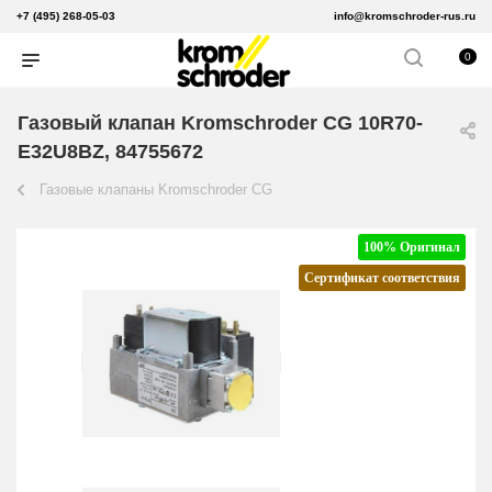
+7 (495) 268-05-03
info@kromschroder-rus.ru
0
Газовый клапан Kromschroder CG 10R70-
E32U8BZ, 84755672
Газовые клапаны Kromschroder CG
100% Оригинал
Сертификат соответствия