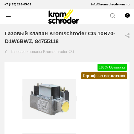
+7 (495) 268-05-03
info@kromschroder-rus.ru
0
Газовый клапан Kromschroder CG 10R70-
D1W6BWZ, 84755118
Газовые клапаны Kromschroder CG
100% Оригинал
Сертификат соответствия