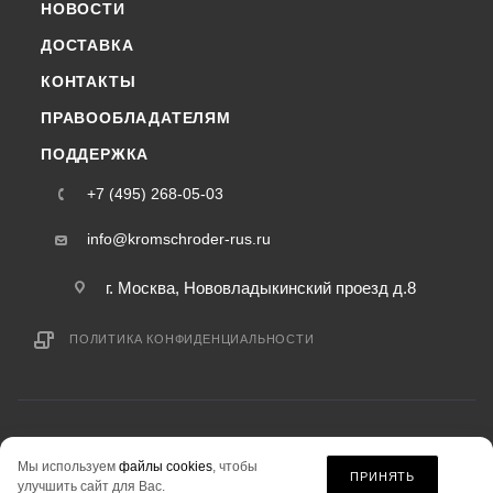
НОВОСТИ
ДОСТАВКА
КОНТАКТЫ
ПРАВООБЛАДАТЕЛЯМ
ПОДДЕРЖКА
+7 (495) 268-05-03
info@kromschroder-rus.ru
г. Москва, Нововладыкинский проезд д.8
ПОЛИТИКА КОНФИДЕНЦИАЛЬНОСТИ
2015-2026 © kromschroder-rus.ru — интернет-магазин
Мы используем
файлы cookies
, чтобы
информация на сайте «kromschroder-rus.ru» не является публичной офертой.
ПРИНЯТЬ
улучшить сайт для Вас.