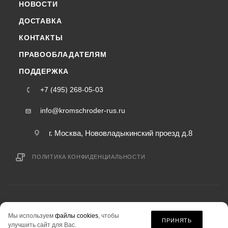
НОВОСТИ
ДОСТАВКА
КОНТАКТЫ
ПРАВООБЛАДАТЕЛЯМ
ПОДДЕРЖКА
+7 (495) 268-05-03
info@kromschroder-rus.ru
г. Москва, Нововладыкинский проезд д.8
ПОЛИТИКА КОНФИДЕНЦИАЛЬНОСТИ
2015-2026 © kromschroder-rus.ru — интернет-магазин
Мы используем
файлы cookies
, чтобы
информация на сайте «kromschroder-rus.ru» не является публичной офертой.
ПРИНЯТЬ
улучшить сайт для Вас.