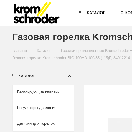
КАТАЛОГ
О КО
Газовая горелка Kromschr
—
—
Главная
Каталог
Горелки промышленные Kromschroder
Газовая горелка Kromschroder BIO 100HD-100/35-(115)F, 84012214
КАТАЛОГ
Регулирующие клапаны
Регуляторы давления
Датчики для горелок