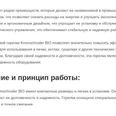
ет рядом преимуществ, которые делают ее незаменимой в промыш
за, что позволяет снизить расходы на энергию и улучшить экологи
м и эргономичным дизайном, что упрощает ее установку и обслуж
ческого управления, что обеспечивает стабильную и надежную раб
вой горелки Kromschroder BIO позволяет значительно повысить эф
ля использования в печах, котлах, сушилках и других технических 
а. Благодаря своей надежности и долговечности, эта горелка явл
адежность оборудования.
ие и принцип работы:
omschroder BIO имеет компактные размеры и легкая в установке. 
ют ее долговечность и надежность. Горелка оснащена специальн
 и точное сжигание.