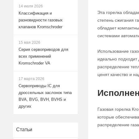
14 июля 2026
Эта горелка облада
Классификация и
степень сжигания га
разновидности газовых
клапанов Kromschroder
обладает компактны
системами автомати
15 мая 2026
Серия сервоприводов для
Использование газо
всех применений
идеально подходит д
Kromschroder VA
распределение тепл
ценят качество и н
17 марта 2026
Сервоприводы IC для
Исполнен
дроссельных заслонок типа
BVA, BVG, BVH, BVHS и
других
Газовая горелка Kr
которые обеспечива
распределение газа
Статьи