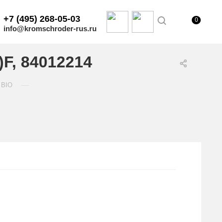
+7 (495) 268-05-03
0
info@kromschroder-rus.ru
)F, 84012214
—
 BIO
.