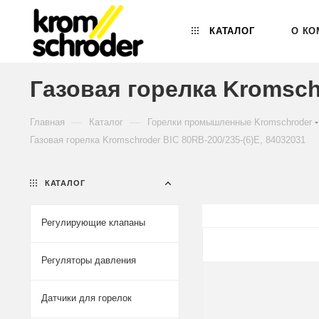
КАТАЛОГ
О КО
Газовая горелка Kromschr
—
—
Главная
Каталог
Горелки промышленные Kromschroder
Газовая горелка Kromschroder BIC 80RB-200/235-(6)E, 84032031
КАТАЛОГ
Регулирующие клапаны
Регуляторы давления
Датчики для горелок