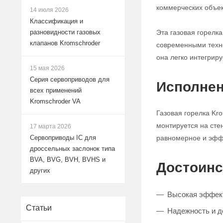
коммерческих объек
14 июля 2026
Классификация и
Эта газовая горел
разновидности газовых
клапанов Kromschroder
современными техно
она легко интегрир
15 мая 2026
Серия сервоприводов для
Исполнен
всех применений
Kromschroder VA
Газовая горелка Kr
монтируется на сте
17 марта 2026
равномерное и эфф
Сервоприводы IC для
дроссельных заслонок типа
BVA, BVG, BVH, BVHS и
Достоинс
других
Высокая эффект
Статьи
Надежность и д