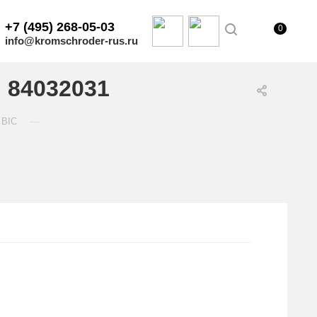
+7 (495) 268-05-03
0
info@kromschroder-rus.ru
, 84032031
—
 BIC
.