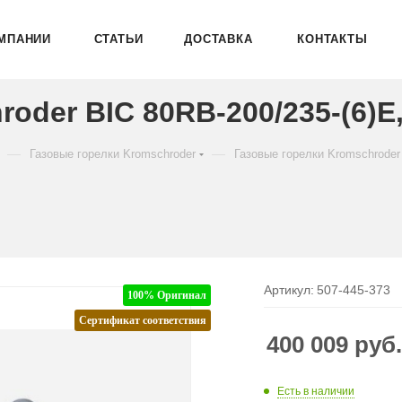
МПАНИИ
СТАТЬИ
ДОСТАВКА
КОНТАКТЫ
oder BIC 80RB-200/235-(6)E
—
—
Газовые горелки Kromschroder
Газовые горелки Kromschroder
Артикул:
507-445-373
100% Оригинал
Сертификат соответствия
400 009
руб
Есть в наличии