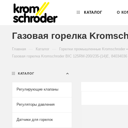
КАТАЛОГ
О КО
Газовая горелка Kromsch
—
—
Главная
Каталог
Горелки промышленные Kromschroder
Газовая горелка Kromschroder BIC 125RM-200/235-(14)E, 84034036
КАТАЛОГ
Регулирующие клапаны
Регуляторы давления
Датчики для горелок