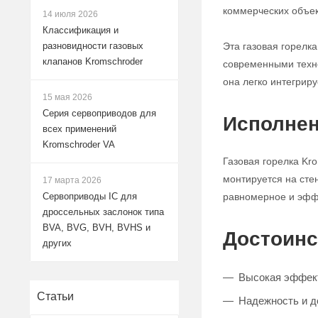
коммерческих объек
14 июля 2026
Классификация и
Эта газовая горел
разновидности газовых
клапанов Kromschroder
современными техно
она легко интегрир
15 мая 2026
Серия сервоприводов для
Исполнен
всех применений
Kromschroder VA
Газовая горелка Kr
монтируется на сте
17 марта 2026
равномерное и эфф
Сервоприводы IC для
дроссельных заслонок типа
BVA, BVG, BVH, BVHS и
Достоинс
других
Высокая эффект
Статьи
Надежность и д