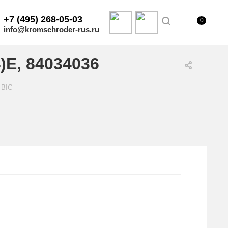
+7 (495) 268-05-03
0
info@kromschroder-rus.ru
)E, 84034036
—
 BIC
.