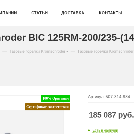
МПАНИИ
СТАТЬИ
ДОСТАВКА
КОНТАКТЫ
roder BIC 125RM-200/235-(14
—
—
Газовые горелки Kromschroder
Газовые горелки Kromschroder
Артикул:
507-314-984
100% Оригинал
Сертификат соответствия
185 087
руб
Есть в наличии