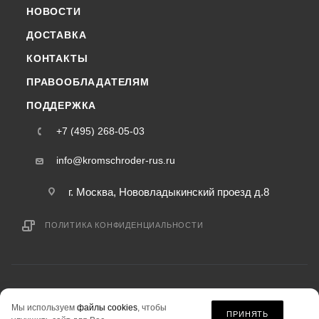
НОВОСТИ
ДОСТАВКА
КОНТАКТЫ
ПРАВООБЛАДАТЕЛЯМ
ПОДДЕРЖКА
+7 (495) 268-05-03
info@kromschroder-rus.ru
г. Москва, Нововладыкинский проезд д.8
ПОЛИТИКА КОНФИДЕНЦИАЛЬНОСТИ
2015-2026 © kromschroder-rus.ru — интернет-магазин
Мы используем
файлы cookies
, чтобы
информация на сайте «kromschroder-rus.ru» не является публичной офертой.
ПРИНЯТЬ