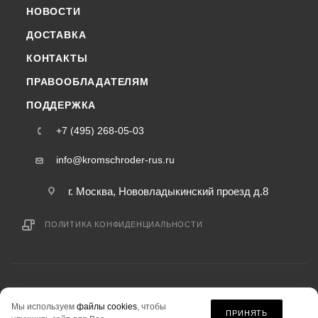
НОВОСТИ
ДОСТАВКА
КОНТАКТЫ
ПРАВООБЛАДАТЕЛЯМ
ПОДДЕРЖКА
+7 (495) 268-05-03
info@kromschroder-rus.ru
г. Москва, Нововладыкинский проезд д.8
ПОЛИТИКА КОНФИДЕНЦИАЛЬНОСТИ
2015-2026 © kromschroder-rus.ru — интернет-магазин
Мы используем
файлы cookies
, чтобы
информация на сайте «kromschroder-rus.ru» не является публичной офертой.
ПРИНЯТЬ