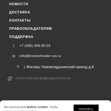
НОВОСТИ
ДОСТАВКА
КОНТАКТЫ
ПРАВООБЛАДАТЕЛЯМ
ПОДДЕРЖКА
+7 (495) 268-05-03
info@kromschroder-rus.ru
г. Москва, Нововладыкинский проезд д.8
ПОЛИТИКА КОНФИДЕНЦИАЛЬНОСТИ
2015-2026 © kromschroder-rus.ru — интернет-магазин
Мы используем
файлы cookies
, чтобы
информация на сайте «kromschroder-rus.ru» не является публичной офертой.
ПРИНЯТЬ