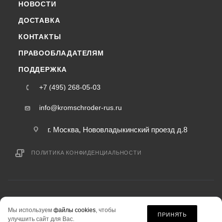
НОВОСТИ
ДОСТАВКА
КОНТАКТЫ
ПРАВООБЛАДАТЕЛЯМ
ПОДДЕРЖКА
+7 (495) 268-05-03
info@kromschroder-rus.ru
г. Москва, Нововладыкинский проезд д.8
ПОЛИТИКА КОНФИДЕНЦИАЛЬНОСТИ
2015-2026 © kromschroder-rus.ru — интернет-магазин
Мы используем
файлы cookies
, чтобы
информация на сайте «kromschroder-rus.ru» не является публичной офертой.
ПРИНЯТЬ
улучшить сайт для Вас.