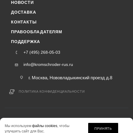
НОВОСТИ
ДОСТАВКА
КОНТАКТЫ
ПРАВООБЛАДАТЕЛЯМ
ПОДДЕРЖКА
+7 (495) 268-05-03
info@kromschroder-rus.ru
г. Москва, Нововладыкинский проезд д.8
ПОЛИТИКА КОНФИДЕНЦИАЛЬНОСТИ
2015-2026 © kromschroder-rus.ru — интернет-магазин
Мы используем
файлы cookies
, чтобы
информация на сайте «kromschroder-rus.ru» не является публичной офертой.
ПРИНЯТЬ
улучшить сайт для Вас.