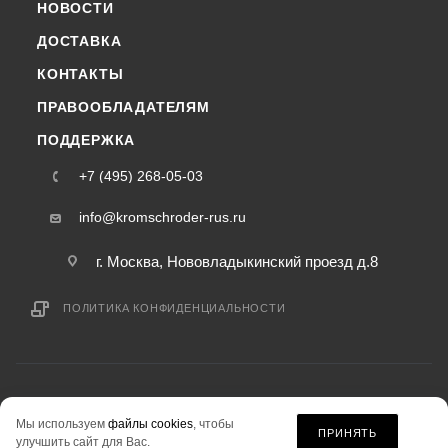
НОВОСТИ
ДОСТАВКА
КОНТАКТЫ
ПРАВООБЛАДАТЕЛЯМ
ПОДДЕРЖКА
+7 (495) 268-05-03
info@kromschroder-rus.ru
г. Москва, Нововладыкинский проезд д.8
ПОЛИТИКА КОНФИДЕНЦИАЛЬНОСТИ
2015-2026 © kromschroder-rus.ru — интернет-магазин
Мы используем
файлы cookies
, чтобы
информация на сайте «kromschroder-rus.ru» не является публичной офертой.
ПРИНЯТЬ
улучшить сайт для Вас.