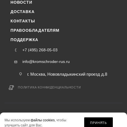
НОВОСТИ
ДОСТАВКА
КОНТАКТЫ
ПРАВООБЛАДАТЕЛЯМ
ПОДДЕРЖКА
+7 (495) 268-05-03
info@kromschroder-rus.ru
г. Москва, Нововладыкинский проезд д.8
ПОЛИТИКА КОНФИДЕНЦИАЛЬНОСТИ
2015-2026 © kromschroder-rus.ru — интернет-магазин
Мы используем
файлы cookies
, чтобы
информация на сайте «kromschroder-rus.ru» не является публичной офертой.
ПРИНЯТЬ
улучшить сайт для Вас.