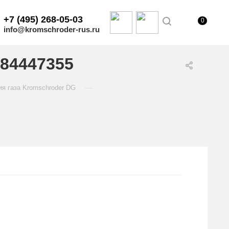
+7 (495) 268-05-03
0
info@kromschroder-rus.ru
 84447355
—
ия газа Kromschroder DG