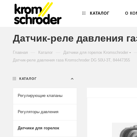
КАТАЛОГ
О КО
Датчик-реле давления га
—
—
Главная
Каталог
Датчики для горелок Kromschroder
Датчик-реле давления газа Kromschroder DG 50U-3T, 84447355
КАТАЛОГ
Регулирующие клапаны
Регуляторы давления
Датчики для горелок