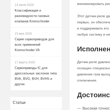
минимизировать рис
14 июля 2026
Классификация и
Этот датчик-реле д
разновидности газовых
клапанов Kromschroder
первых, он обеспеч
и поддерживать его 
15 мая 2026
любую систему и не
Серия сервоприводов для
всех применений
Исполнен
Kromschroder VA
Датчик-реле давлен
17 марта 2026
оснащен специальны
Сервоприводы IC для
дроссельных заслонок типа
давление газа выхо
BVA, BVG, BVH, BVHS и
отключения.
других
Достоинс
Статьи
Высокая точнос