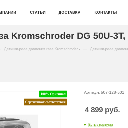
МПАНИИ
СТАТЬИ
ДОСТАВКА
КОНТАКТЫ
за Kromschroder DG 50U-3T,
—
—
Датчики-реле давления газа Kromschroder
Датчики-реле давлен
Артикул:
507-128-501
100% Оригинал
Сертификат соответствия
4 899
руб.
Есть в наличии