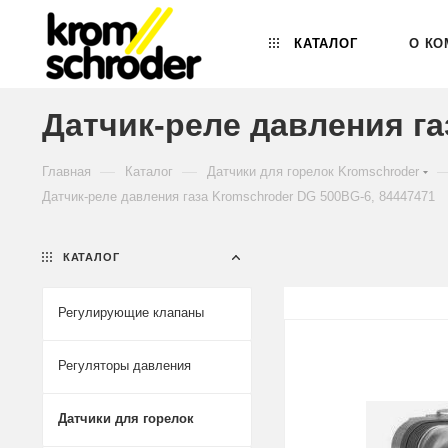
КАТАЛОГ
О КО
Датчик-реле давления га
—
—
Главная
Каталог
Датчики для горелок Kromschroder
Датчик-реле давления газа Kromschroder DG 500BG-6, 84447471
КАТАЛОГ
Регулирующие клапаны
Регуляторы давления
Датчики для горелок