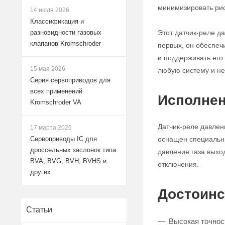
минимизировать рис
14 июля 2026
Классификация и
Этот датчик-реле д
разновидности газовых
клапанов Kromschroder
первых, он обеспеч
и поддерживать его 
15 мая 2026
любую систему и не
Серия сервоприводов для
всех применений
Исполнен
Kromschroder VA
Датчик-реле давлен
17 марта 2026
оснащен специальны
Сервоприводы IC для
дроссельных заслонок типа
давление газа выхо
BVA, BVG, BVH, BVHS и
отключения.
других
Достоинс
Статьи
Высокая точнос