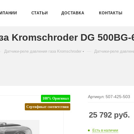
МПАНИИ
СТАТЬИ
ДОСТАВКА
КОНТАКТЫ
за Kromschroder DG 500BG-6
—
—
Датчики-реле давления газа Kromschroder
Датчики-реле давлен
Артикул:
507-425-503
100% Оригинал
Сертификат соответствия
25 792
руб.
Есть в наличии