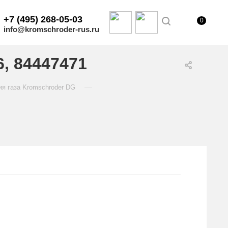
+7 (495) 268-05-03
0
info@kromschroder-rus.ru
, 84447471
—
ия газа Kromschroder DG