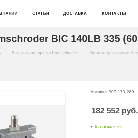
МПАНИИ
СТАТЬИ
ДОСТАВКА
КОНТАКТЫ
schroder BIC 140LB 335 (60
—
—
Вставки для горелки Kromschroder
Вставка для горелки Kro
Артикул:
507-170-289
182 552
руб
Есть в наличии