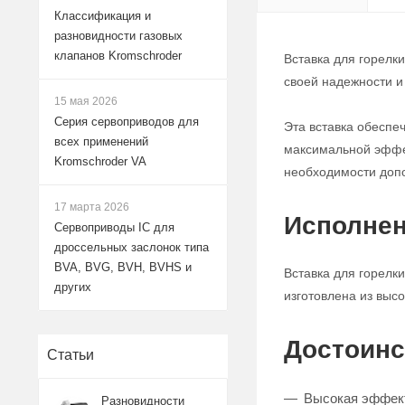
Классификация и
разновидности газовых
клапанов Kromschroder
Вставка для горелк
своей надежности и
15 мая 2026
Серия сервоприводов для
Эта вставка обеспе
всех применений
максимальной эффек
Kromschroder VA
необходимости доп
17 марта 2026
Исполнен
Сервоприводы IC для
дроссельных заслонок типа
BVA, BVG, BVH, BVHS и
Вставка для горелк
других
изготовлена из выс
Достоинс
Статьи
Высокая эффект
Разновидности