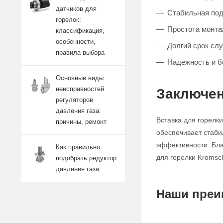
датчиков для
Стабильная под
горелок:
Простота монта
классификация,
особенности,
Долгий срок сл
правила выбора
Надежность и б
Основные виды
неисправностей
Заключен
регуляторов
давления газа:
Вставка для горелк
причины, ремонт
обеспечивает стаби
эффективности. Бла
Как правильно
для горелки Kromsc
подобрать редуктор
давления газа
Наши преи