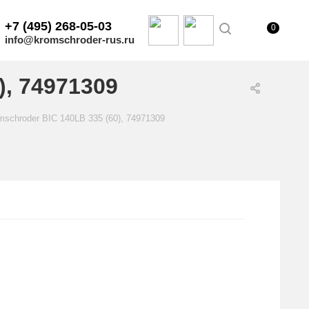
+7 (495) 268-05-03
0
info@kromschroder-rus.ru
), 74971309
mschroder BIC 140LB 335 (60), 74971309
.