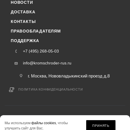
НОВОСТИ
ДОСТАВКА
КОНТАКТЫ
ПРАВООБЛАДАТЕЛЯМ
ПОДДЕРЖКА
+7 (495) 268-05-03
info@kromschroder-rus.ru
г. Москва, Нововладыкинский проезд д.8
ПОЛИТИКА КОНФИДЕНЦИАЛЬНОСТИ
2015-2026 © kromschroder-rus.ru — интернет-магазин
Мы используем
файлы cookies
, чтобы
информация на сайте «kromschroder-rus.ru» не является публичной офертой.
ПРИНЯТЬ
улучшить сайт для Вас.