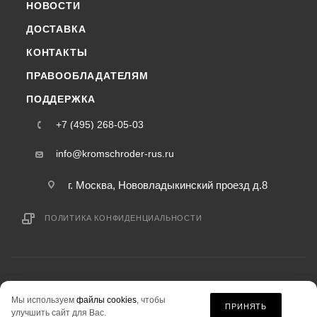
НОВОСТИ
ДОСТАВКА
КОНТАКТЫ
ПРАВООБЛАДАТЕЛЯМ
ПОДДЕРЖКА
+7 (495) 268-05-03
info@kromschroder-rus.ru
г. Москва, Нововладыкинский проезд д.8
ПОЛИТИКА КОНФИДЕНЦИАЛЬНОСТИ
2015-2026 © kromschroder-rus.ru — интернет-магазин
Мы используем
файлы cookies
, чтобы
информация на сайте «kromschroder-rus.ru» не является публичной офертой.
ПРИНЯТЬ
улучшить сайт для Вас.