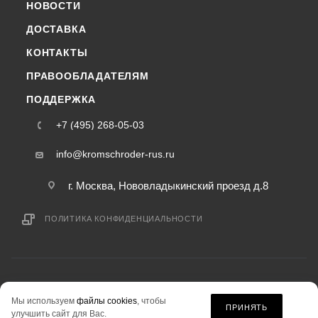
НОВОСТИ
ДОСТАВКА
КОНТАКТЫ
ПРАВООБЛАДАТЕЛЯМ
ПОДДЕРЖКА
+7 (495) 268-05-03
info@kromschroder-rus.ru
г. Москва, Нововладыкинский проезд д.8
ПОЛИТИКА КОНФИДЕНЦИАЛЬНОСТИ
2015-2026 © kromschroder-rus.ru — интернет-магазин
Мы используем
файлы cookies
, чтобы
информация на сайте «kromschroder-rus.ru» не является публичной офертой.
ПРИНЯТЬ
улучшить сайт для Вас.