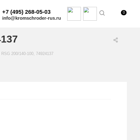
+7 (495) 268-05-03
0
info@kromschroder-rus.ru
4137
 RSG 200/140-100, 74924137