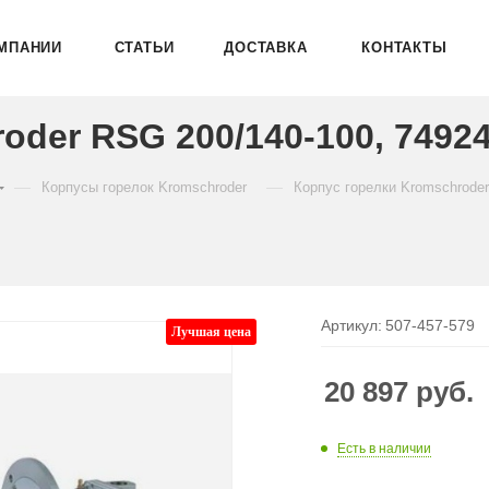
МПАНИИ
СТАТЬИ
ДОСТАВКА
КОНТАКТЫ
oder RSG 200/140-100, 7492
—
—
Корпусы горелок Kromschroder
Корпус горелки Kromschroder
Артикул:
507-457-579
Лучшая цена
20 897
руб.
Есть в наличии