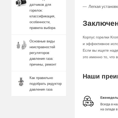
датчиков для
Легкая установ
горелок:
классификация,
Заключен
особенности,
правила выбора
Корпус горелки Kro
Основные виды
и эффективное испо
неисправностей
Если вы ищете наде
регуляторов
это именно то, что 
давления газа:
причины, ремонт
Наши преи
Как правильно
подобрать редуктор
давления газа
Еженедель
Всегда в н
на складе в